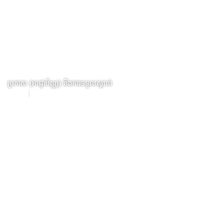
Skip
to
content
ប្រកាស (អាជ្ញាប័ណ្ណ) និងការទទួលស្គាល់
ទំព័រដើម
ប្រកាស (អាជ្ញាប័ណ្ណ) និងការទទួលស្គាល់