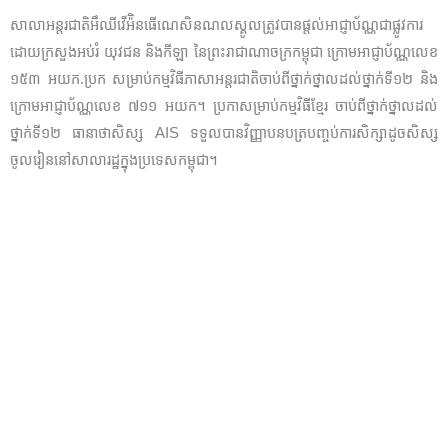
សាលាអន្តរជាតិអឹឈីវើអ៉ិនធើណេសិនណលស្គូលត្រូវបានផ្តល់អាជ្ញាប័ណ្ណជាផ្លូវការ
ដោយក្រសួងអប់រំ យុវជន និងកីឡា នៃព្រះរាជាណាចក្រកម្ពុជា ក្រោមអាជ្ញាប័ណ្ណលេខ
១៥៣ អយក.ប្រក សម្រាប់កម្មវិធីភាសាអន្តរជាតិចាប់ពីថ្នាក់ថ្នាលដល់ថ្នាក់ទី១២ និង
ក្រោមអាជ្ញាប័ណ្ណលេខ ៧១១ អយក។ ប្រកាសម្រាប់កម្មវិធីខ្មែរ ចាប់ពីថ្នាក់ថ្នាលដល់
ថ្នាក់ទី១២ ធានាថាសិស្ស AIS ទទួលបានវិញ្ញាបនបត្របញ្ចប់ការសិក្សាដូចសិស្ស
ចូលរៀននៅសាលារដ្ឋក្នុងប្រទេសកម្ពុជា។