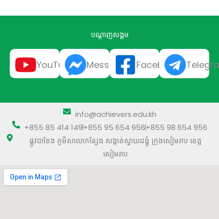
បណ្ដាញសង្គម
YouTube
Messenger
Facebook
Telegr
info@achievers.edu.kh
+855 85 414 149
+855 95 654 956
+855 98 654 956
ផ្លូវបាខែង ភូមិសាលាកន្សែង សង្កាត់ស្វាយដង្គុំ​ ក្រុងសៀមរាប ខេត្ត
សៀមរាប